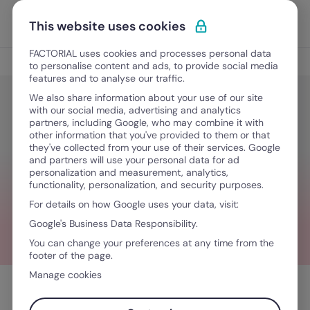
Ir al contenido
Abrir 
Pedir una demo
This website uses cookies
FACTORIAL uses cookies and processes personal data
Leyes Laborales
to personalise content and ads, to provide social media
features and to analyse our traffic.
We also share information about your use of our site
with our social media, advertising and analytics
Leyes Laborales
partners, including Google, who may combine it with
La ley de Pareto para tener éxito en
other information that you've provided to them or that
they've collected from your use of their services. Google
tu empresa
and partners will use your personal data for ad
personalization and measurement, analytics,
functionality, personalization, and security purposes.
For details on how Google uses your data, visit:
April 24, 2023
·
10 minutos de lectura
Google's Business Data Responsibility.
You can change your preferences at any time from the
footer of the page.
Manage cookies
Tabla de contenidos