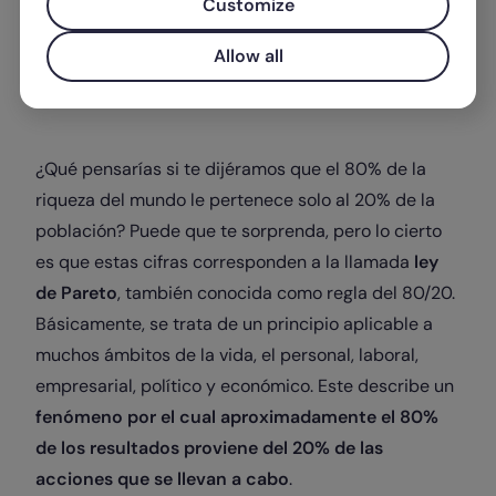
Customize
Allow all
Escrito por
Melisa Fernández
¿Qué pensarías si te dijéramos que el 80% de la
riqueza del mundo le pertenece solo al 20% de la
población? Puede que te sorprenda, pero lo cierto
es que estas cifras corresponden a la llamada
ley
de Pareto
, también conocida como regla del 80/20.
Básicamente, se trata de un principio aplicable a
muchos ámbitos de la vida, el personal, laboral,
empresarial, político y económico. Este describe un
fenómeno por el cual aproximadamente el 80%
de los resultados proviene del 20% de las
acciones que se llevan a cabo
.