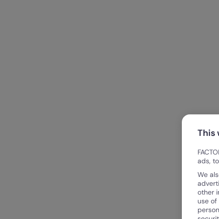
This
FACTOR
ads, t
We als
advert
other 
use of
person
securi