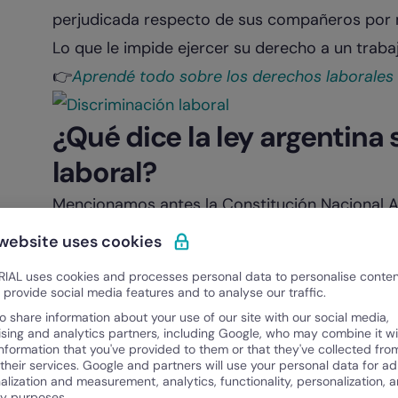
perjudicada respecto de sus compañeros por 
Lo que le impide ejercer su derecho a un traba
👉​
Aprendé todo sobre los derechos laborales 
¿Qué dice la ley argentina 
laboral?
Mencionamos antes la Constitución Nacional 
legales que protegen el derecho al trabajo dec
 website uses cookies
basan el resto de leyes sancionadas en el país.
IAL uses cookies and processes personal data to personalise conte
sobre la discriminación laboral debemos recurri
o provide social media features and to analyse our traffic.
En el artículo 14 bis se especifica que el traba
o share information about your use of our site with our social media,
ising and analytics partners, including Google, who may combine it wi
protección de las leyes que asegurarán al trab
information that you've provided to them or that they've collected fro
 their services. Google and partners will use your personal data for ad
de labor, (…) igual remuneración por igual tarea
alization and measurement, analytics, functionality, personalization, 
ty purposes.