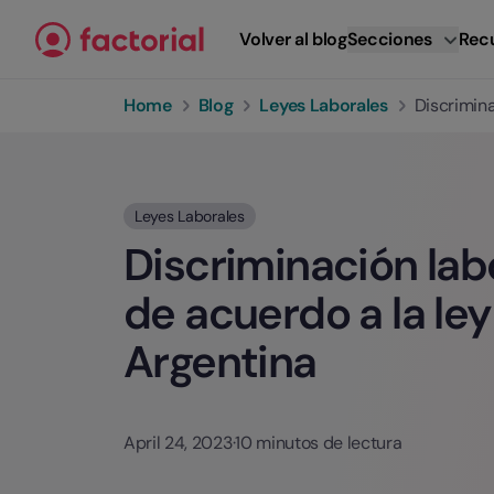
Ir al contenido
Volver al blog
Secciones
Rec
Home
Blog
Leyes Laborales
Discrimina
Leyes Laborales
Discriminación lab
de acuerdo a la ley
Argentina
April 24, 2023
·
10 minutos de lectura