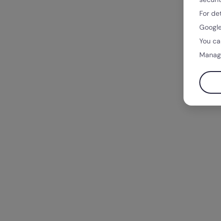
For de
Google
You ca
Manag