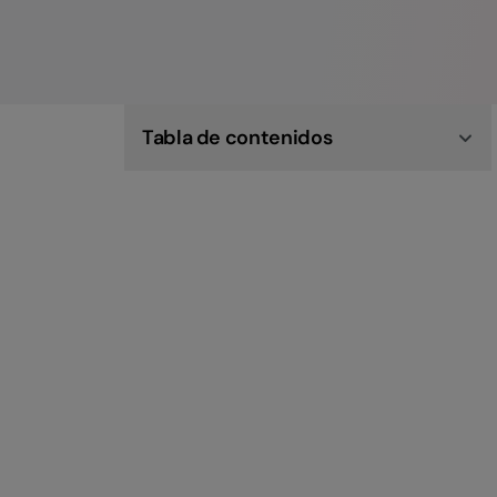
Tabla de contenidos
¿Qué es la discriminación laboral?
¿Qué dice la ley argentina sobre la
discriminación laboral?
Ley N° 23.592 de actos discriminatorios
¿Qué tipos de discriminación laboral existen?
¿Cómo se manifiesta la discriminación
laboral?
¿Qué hacer en caso de discriminación laboral
en tu empresa?
🚀​Probá Factorial y empezá a transformar tu
Capital Humano.