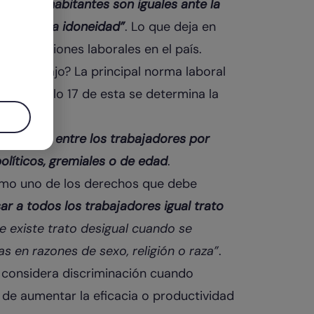
odos los habitantes son iguales ante la
ción que la idoneidad”
. Lo que deja en
 las relaciones laborales en el país.
 al trabajo? La principal norma laboral
n el artículo 17 de esta se determina la
riminación entre los trabajadores por
políticos, gremiales o de edad
.
 como uno de los derechos que debe
ar a todos los trabajadores igual trato
e existe trato desigual cuando se
s en razones de sexo, religión o raza”
.
e considera discriminación cuando
de aumentar la eficacia o productividad