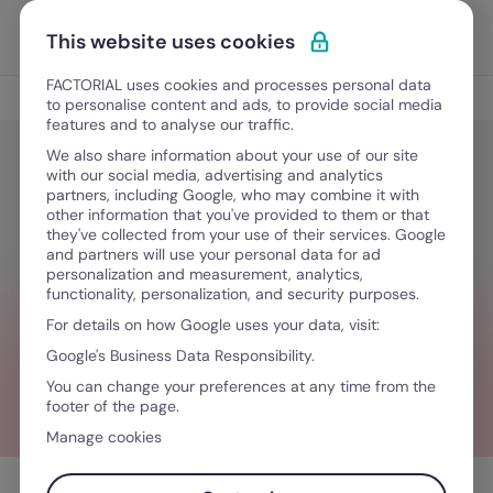
Ir al contenido
Abrir 
Pedir una demo
This website uses cookies
FACTORIAL uses cookies and processes personal data
Gestión del Talento
to personalise content and ads, to provide social media
features and to analyse our traffic.
We also share information about your use of our site
with our social media, advertising and analytics
Gestión del Talento
partners, including Google, who may combine it with
Contrato a tiempo parcial ¿qué
other information that you've provided to them or that
they've collected from your use of their services. Google
aspectos debes considerar desde
and partners will use your personal data for ad
personalization and measurement, analytics,
RR.HH.?
functionality, personalization, and security purposes.
For details on how Google uses your data, visit:
Google's Business Data Responsibility.
April 24, 2023
·
10 minutos de lectura
You can change your preferences at any time from the
footer of the page.
Manage cookies
Tabla de contenidos