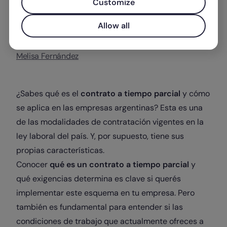
Customize
Allow all
Escrito por
Melisa Fernández
¿Sabes qué es el
contrato a tiempo parcial
y cómo
se aplica en las empresas argentinas? Esta es una
de las modalidades de contratación vigentes en la
ley laboral del país. Y, por supuesto, tiene sus
propias características.
Conocer
qué es un contrato a tiempo parcial
y
qué exigencias determina es clave si querés
implementar este esquema en tu empresa. Pero
también es fundamental para entender si las
condiciones de trabajo que actualmente ofreces a