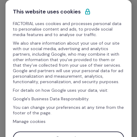
Ir al contenido
Empieza gratis
This website uses cookies
FACTORIAL uses cookies and processes personal data
to personalise content and ads, to provide social
Webinars
media features and to analyse our traffic.
We also share information about your use of our site
with our social media, advertising and analytics
Desempeño del equipo
partners, including Google, who may combine it with
other information that you've provided to them or
Digitalización desde CERO 
that they've collected from your use of their services.
Google and partners will use your personal data for ad
con expertos 
personalization and measurement, analytics,
functionality, personalization, and security purposes.
For details on how Google uses your data, visit:
Un workshop práctico para quienes ya se 
Google's Business Data Responsibility.
cansaron de hacer lo mismo... ¡una y otra vez!
You can change your preferences at any time from the
footer of the page.
Manage cookies
Día: 19 de mayo de 2025