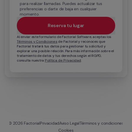
para realizar llamadas. Puedes actualizar tus 
preferencias o darte de baja en cualquier 
momento.
Reserva tu lugar
Al enviar este formulario de Factorial Software, aceptas los 
Términos y Condiciones
 de Factorial y reconoces que 
Factorial tratará tus datos para gestionar tu solicitud y 
explorar una posible relación. Para más información sobre el 
tratamiento de datos y tus derechos según el RGPD, 
consulta nuestra 
Política de Privacidad
.
© 
2026
 Factorial
Privacidad
Aviso Legal
Términos y condiciones
Cookies