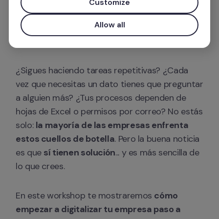
Customize
Hora: 10:00 am, hora CDMX 
Allow all
Lugar: online ✅
¿Sigues haciendo tareas repetitivas? ¿Cada 
vez que necesitas un dato tienes que preguntar 
a alguien más? ¿Tus procesos dependen de 
hojas de Excel o permisos por correo? No estás 
solo: 
la mayoría de las empresas enfrenta 
estos cuellos de botella
. Pero la buena noticia 
es que 
sí tienen solución
... y es más sencilla de 
lo que crees.
En este workshop te mostraremos 
cómo 
empezar a digitalizar tu empresa paso a 