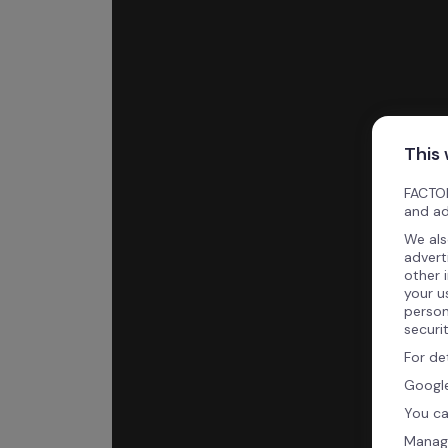
This
FACTOR
and ad
We als
advert
other 
your u
person
securi
For de
Google
You ca
Manag