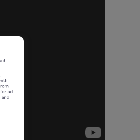
ent
,
with
 from
 for ad
, and
.