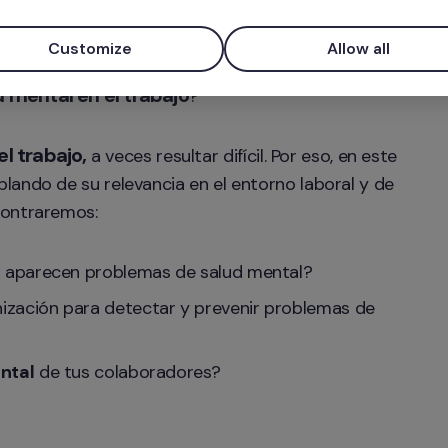
Customize
Allow all
alud mental? ¿Qué acciones se toman actuamente 
d mental en el trabajo
?
l trabajo,
 a veces resultar difícil. Por eso, en este 
ando de su relevancia en el entorno laboral y de 
contraremos:
 aparecen problemas de salud mental?
ización para detectar y prevenir problemas de 
ental
 de tus colaboradores?