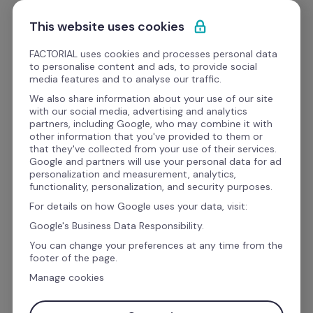
Ir al contenido
Empieza gratis
This website uses cookies
FACTORIAL uses cookies and processes personal data
to personalise content and ads, to provide social
Webinars
media features and to analyse our traffic.
We also share information about your use of our site
with our social media, advertising and analytics
Operaciones
partners, including Google, who may combine it with
other information that you've provided to them or
¿Es la Inteligenica 
that they've collected from your use of their services.
Google and partners will use your personal data for ad
Artificial el futuro de RH?
personalization and measurement, analytics,
functionality, personalization, and security purposes.
For details on how Google uses your data, visit:
En este Webinar el experto en inteligencia 
Google's Business Data Responsibility.
artificial y Director Ejecutivo de OleWow, 
You can change your preferences at any time from the
footer of the page.
Hermes Ruiz, nos cuenta cómo esta 
Manage cookies
evolucionando el panorama digital y 
tecnológico de Recursos Humanos.