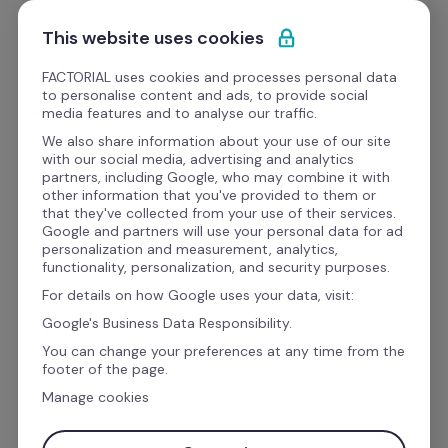
Ir al contenido
Empieza gratis
This website uses cookies
FACTORIAL uses cookies and processes personal data
to personalise content and ads, to provide social
Webinars
media features and to analyse our traffic.
We also share information about your use of our site
with our social media, advertising and analytics
Cursos
partners, including Google, who may combine it with
other information that you've provided to them or
Digitalización desde CERO 
that they've collected from your use of their services.
Google and partners will use your personal data for ad
con expertos
personalization and measurement, analytics,
functionality, personalization, and security purposes.
For details on how Google uses your data, visit:
Un workshop práctico para quienes ya se 
Google's Business Data Responsibility.
cansaron de hacer lo mismo... ¡una y otra vez!
You can change your preferences at any time from the
footer of the page.
Manage cookies
Día: 19 de mayo de 2025