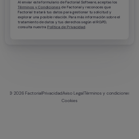
Al enviar este formulario de Factorial Software, aceptas los 
Términos y Condiciones
 de Factorial y reconoces que 
Factorial tratará tus datos para gestionar tu solicitud y 
explorar una posible relación. Para más información sobre el 
tratamiento de datos y tus derechos según el RGPD, 
consulta nuestra 
Política de Privacidad
.
© 
2026
 Factorial
Privacidad
Aviso Legal
Términos y condiciones
Cookies