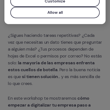
Customize
Hora: 10:00 am, hora CDMX
Allow all
Lugar: online ✅
¿Sigues haciendo tareas repetitivas? ¿Cada 
vez que necesitas un dato tienes que preguntar 
a alguien más? ¿Tus procesos dependen de 
hojas de Excel o permisos por correo? No estás 
solo: 
la mayoría de las empresas enfrenta 
estos cuellos de botella
. Pero la buena noticia 
es que 
sí tienen solución
... y es más sencilla de 
lo que crees.
En este workshop te mostraremos 
cómo 
empezar a digitalizar tu empresa paso a 