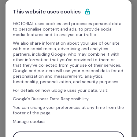
Ir al contenido
Empieza gratis
This website uses cookies
FACTORIAL uses cookies and processes personal data
to personalise content and ads, to provide social
Videos
media features and to analyse our traffic.
We also share information about your use of our site
with our social media, advertising and analytics
HR Pills
partners, including Google, who may combine it with
Optimiza tus procesos de 
other information that you've provided to them or
that they've collected from your use of their services.
selección en modalidad 
Google and partners will use your personal data for ad
personalization and measurement, analytics,
remota
functionality, personalization, and security purposes.
For details on how Google uses your data, visit:
Google's Business Data Responsibility.
You can change your preferences at any time from the
footer of the page.
Manage cookies