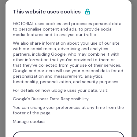
Ir al contenido
Empieza gratis
This website uses cookies
FACTORIAL uses cookies and processes personal data
to personalise content and ads, to provide social
Formato
media features and to analyse our traffic.
We also share information about your use of our site
with our social media, advertising and analytics
Reclutamiento y Selección
partners, including Google, who may combine it with
other information that you've provided to them or
Plantilla de reclutamiento 
that they've collected from your use of their services.
Google and partners will use your personal data for ad
de personal excel
 gratis
personalization and measurement, analytics,
functionality, personalization, and security purposes.
For details on how Google uses your data, visit:
Descarga GRATIS la 
plantilla de reclutamiento 
Google's Business Data Responsibility.
de personal excel
 que te ayudará a 
You can change your preferences at any time from the
footer of the page.
seleccionar y contratar talento de una manera 
Manage cookies
mucho más fácil y rápida.