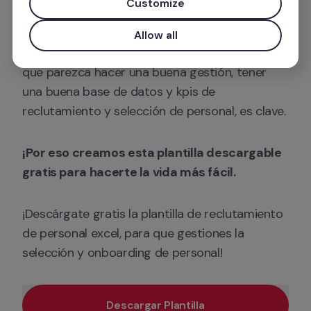
Customize
Esta plantilla de reclutamiento de personal 
excel te servirá para gestionar los futuros 
Allow all
colaboradores en tu empresa. Por muy simple 
que parezca hacer una buena gestión, tener 
una buena base de datos y kpis de 
reclutamiento y selección de personal, es clave. 
¡Por eso creamos esta plantilla descargable 
gratis para hacerte la vida más fácil.
¡Descárgate gratis la plantilla de reclutamiento 
de personal excel, para que gestiones la 
selección y onboarding de personal!
Descargar Plantilla