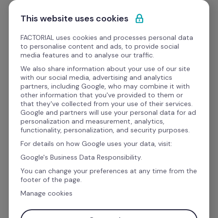
Ir al contenido
Empieza gratis
This website uses cookies
FACTORIAL uses cookies and processes personal data
to personalise content and ads, to provide social
Formato
media features and to analyse our traffic.
We also share information about your use of our site
with our social media, advertising and analytics
Desempeño del equipo
partners, including Google, who may combine it with
other information that you've provided to them or
Pruebas psicotécnicas 
that they've collected from your use of their services.
Google and partners will use your personal data for ad
para descargar gratis
personalization and measurement, analytics,
functionality, personalization, and security purposes.
For details on how Google uses your data, visit:
En el competitivo mundo laboral actual, 
Google's Business Data Responsibility.
encontrar el candidato adecuado para un 
You can change your preferences at any time from the
footer of the page.
puesto de trabajo es esencial. Una herramienta 
Manage cookies
valiosa para este propósito es nuestra Plantilla 
de 
Pruebas Psicotécnicas para descargar