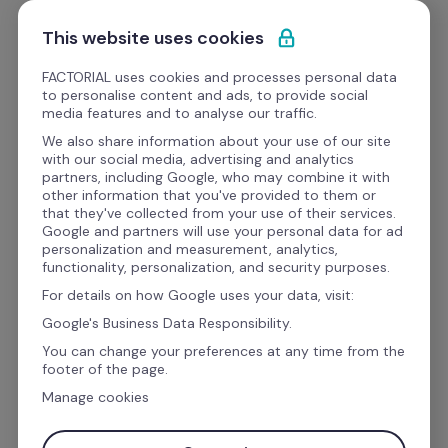
Ir al contenido
Empieza gratis
This website uses cookies
FACTORIAL uses cookies and processes personal data
to personalise content and ads, to provide social
Formato
media features and to analyse our traffic.
We also share information about your use of our site
with our social media, advertising and analytics
Desempeño del equipo
partners, including Google, who may combine it with
other information that you've provided to them or
Diagrama de ishikawa 
that they've collected from your use of their services.
Google and partners will use your personal data for ad
plantilla gratis
personalization and measurement, analytics,
functionality, personalization, and security purposes.
For details on how Google uses your data, visit:
El diagrama de Ishikawa plantilla te ayuda a 
Google's Business Data Responsibility.
identificar problemas de calidad y darles 
You can change your preferences at any time from the
footer of the page.
solución
 al representar visualmente los 
Manage cookies
factores que pueden estar generando las 
dificultades en los procesos. 