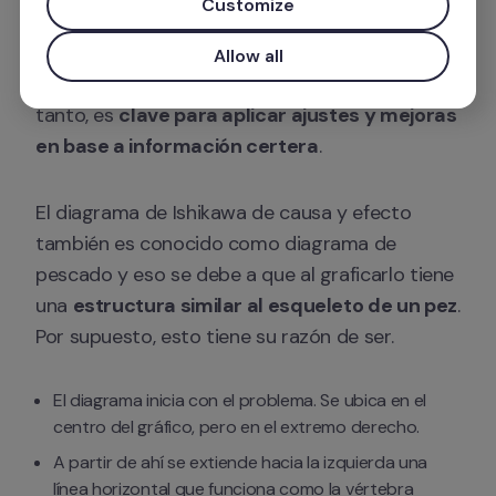
Customize
Te brindará un panorama muy claro del lugar y 
Allow all
motivo por el que se originan las fallas. Por lo 
tanto, es 
clave para aplicar ajustes y mejoras 
en base a información certera
. 
El diagrama de Ishikawa de causa y efecto 
también es conocido como diagrama de 
pescado y eso se debe a que al graficarlo tiene 
una 
estructura similar al esqueleto de un pez
. 
Por supuesto, esto tiene su razón de ser. 
El diagrama inicia con el problema. Se ubica en el 
centro del gráfico, pero en el extremo derecho. 
A partir de ahí se extiende hacia la izquierda una 
línea horizontal que funciona como la vértebra 