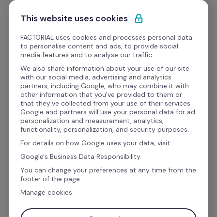
Ir al contenido
Empieza gratis
This website uses cookies
FACTORIAL uses cookies and processes personal data
to personalise content and ads, to provide social
Formato
media features and to analyse our traffic.
We also share information about your use of our site
with our social media, advertising and analytics
Finanzas y Legal
partners, including Google, who may combine it with
other information that you've provided to them or
Plantilla contrato de 
that they've collected from your use of their services.
Google and partners will use your personal data for ad
trabajo indefinido word 
personalization and measurement, analytics,
functionality, personalization, and security purposes.
personalizable
For details on how Google uses your data, visit:
Google's Business Data Responsibility.
You can change your preferences at any time from the
Descarga GRATIS la plantilla contrato de 
footer of the page.
trabajo indefinido word. Si estás por incorporar 
Manage cookies
talento nuevo a tu organización, este modelo 
será de gran ayuda.