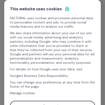
Ir al contenido
Empieza gratis
This website uses cookies
FACTORIAL uses cookies and processes personal data
to personalise content and ads, to provide social
Formato
media features and to analyse our traffic.
We also share information about your use of our site
with our social media, advertising and analytics
Operaciones
Reclutamiento y Selección
partners, including Google, who may combine it with
other information that you've provided to them or
Descarga tu Formato de 
that they've collected from your use of their services.
Google and partners will use your personal data for ad
Excel sobre la rotación de 
personalization and measurement, analytics,
functionality, personalization, and security purposes.
personal
For details on how Google uses your data, visit:
Google's Business Data Responsibility.
You can change your preferences at any time from the
¿Estás buscando un método para gestionar la 
footer of the page.
rotación de tus empleados?
Manage cookies