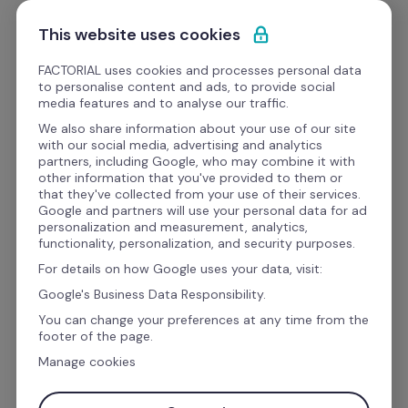
Ir al contenido
Empieza gratis
This website uses cookies
FACTORIAL uses cookies and processes personal data
to personalise content and ads, to provide social
Formato
media features and to analyse our traffic.
We also share information about your use of our site
with our social media, advertising and analytics
Teletrabajo
partners, including Google, who may combine it with
other information that you've provided to them or
Descarga tu lista de 
that they've collected from your use of their services.
Google and partners will use your personal data for ad
esenciales para el home 
personalization and measurement, analytics,
functionality, personalization, and security purposes.
office
For details on how Google uses your data, visit:
Google's Business Data Responsibility.
You can change your preferences at any time from the
Con esta lista o checklist podrás proporcionar 
footer of the page.
a tus empleados todo lo que necesitan para 
Manage cookies
desarrollar sus funciones desde la comodidad 
de su casa. Sin que la productividad de tu 