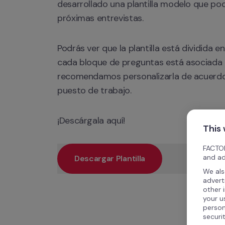
desarrollado una plantilla modelo que podr
próximas entrevistas. 
Podrás ver que la plantilla está dividida e
cada bloque de preguntas está asociada a
recomendamos personalizarla de acuerdo
puesto de trabajo.
¡Descárgala aquí! 
This
FACTOR
and ad
Descargar Plantilla
We als
advert
other 
your u
person
securi