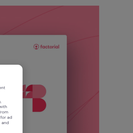
ent
,
with
 from
 for ad
, and