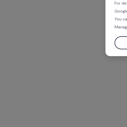
For de
Google
You ca
Manag