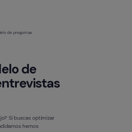
delo de preguntas
lo de 
ntrevistas 
o? Si buscas optimizar 
andidamos hemos 