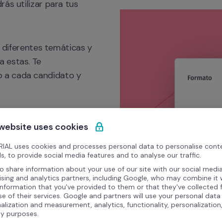
ás utilizar para tus 
n diferentes temáticas y 
 estas. Te 
 a cada candidato y 
 website uses cookies
IAL uses cookies and processes personal data to personalise cont
s, to provide social media features and to analyse our traffic.
o share information about your use of our site with our social media
ising and analytics partners, including Google, who may combine it 
information that you've provided to them or that they've collected
se of their services. Google and partners will use your personal data
alization and measurement, analytics, functionality, personalization
ty purposes.