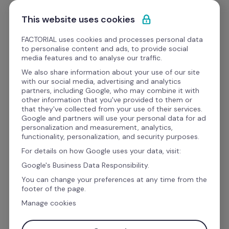
Ir al contenido
Empieza gratis
This website uses cookies
FACTORIAL uses cookies and processes personal data
to personalise content and ads, to provide social
Formato
media features and to analyse our traffic.
We also share information about your use of our site
with our social media, advertising and analytics
Gestión del horario de trabajo
partners, including Google, who may combine it with
other information that you've provided to them or
Formato de control de 
that they've collected from your use of their services.
Google and partners will use your personal data for ad
vacaciones
personalization and measurement, analytics,
functionality, personalization, and security purposes.
For details on how Google uses your data, visit:
¿Gestionas un equipo y te resulta difícil llevar 
Google's Business Data Responsibility.
un control eficiente de las vacaciones?
You can change your preferences at any time from the
footer of the page.
¡No te preocupes! Con nuestro 
formato de 
Manage cookies
control de vacaciones gratuito
, podrás 
comenzar a organizar fácilmente las ausencias 