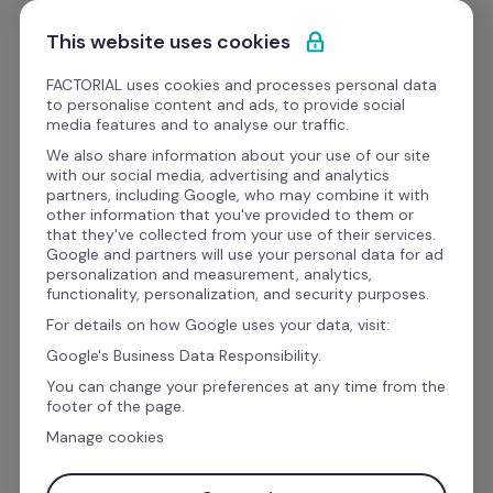
Ir al contenido
Empieza gratis
This website uses cookies
FACTORIAL uses cookies and processes personal data
to personalise content and ads, to provide social
Formato
media features and to analyse our traffic.
We also share information about your use of our site
with our social media, advertising and analytics
Teletrabajo
partners, including Google, who may combine it with
other information that you've provided to them or
Checklist para 
that they've collected from your use of their services.
Google and partners will use your personal data for ad
onboarding en remoto
personalization and measurement, analytics,
functionality, personalization, and security purposes.
For details on how Google uses your data, visit:
Descarga GRATIS el checklist para el 
Google's Business Data Responsibility.
onboarding en remoto. Si tienes que realizar 
You can change your preferences at any time from the
footer of the page.
una inducción a un nuevo colaborador en 
Manage cookies
teletrabajo, esta lista de ayudará.