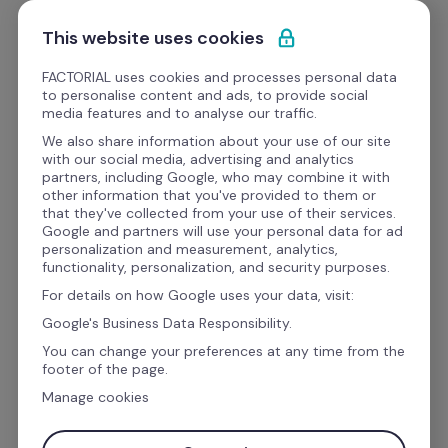
Ir al contenido
Empieza gratis
This website uses cookies
FACTORIAL uses cookies and processes personal data
to personalise content and ads, to provide social
Formato
media features and to analyse our traffic.
We also share information about your use of our site
with our social media, advertising and analytics
Reclutamiento y Selección
partners, including Google, who may combine it with
other information that you've provided to them or
Checklist para 
ofertas de 
that they've collected from your use of their services.
Google and partners will use your personal data for ad
trabajo
 descargable
personalization and measurement, analytics,
functionality, personalization, and security purposes.
For details on how Google uses your data, visit:
Descarga GRATIS el checklist para hacer 
Google's Business Data Responsibility.
ofertas de trabajo, mejóralas y consigue al 
You can change your preferences at any time from the
footer of the page.
mejor talento para tu empresa con este 
Manage cookies
descargable.