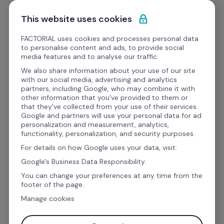
Ir al contenido
Empieza gratis
This website uses cookies
FACTORIAL uses cookies and processes personal data
to personalise content and ads, to provide social
eBooks
media features and to analyse our traffic.
We also share information about your use of our site
with our social media, advertising and analytics
Desempeño del equipo
partners, including Google, who may combine it with
other information that you've provided to them or
Manual de evaluación de 
that they've collected from your use of their services.
Google and partners will use your personal data for ad
desempeño 
para 
personalization and measurement, analytics,
functionality, personalization, and security purposes.
descarga gratuita
For details on how Google uses your data, visit:
Google's Business Data Responsibility.
You can change your preferences at any time from the
Potencia la gestión del talento en tu empresa 
footer of the page.
con nuestro completo 
Manual de Evaluación 
Manage cookies
de Desempeño
. Esta guía detallada contiene 
toda la información necesaria para 