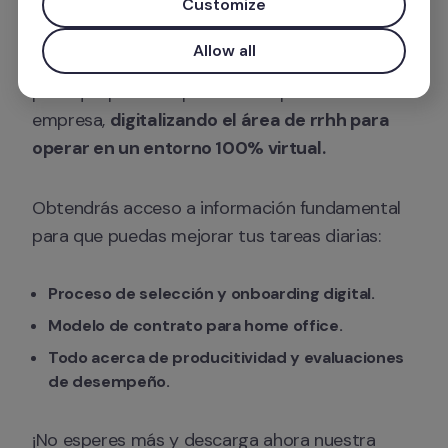
Customize
Desde Factorial HR creamos un ebook con 
Allow all
contenidos exclusivos pensados especialmente 
para que puedas optimizar los procesos de tu 
empresa, 
digitalizando el área de rrhh para 
operar en un entorno 100% virtual.
Obtendrás acceso a información fundamental 
para que puedas mejorar tus tareas diarias:
Proceso de selección y onboarding digital.
Modelo de contrato para home office.
Todo acerca de producitividad y evaluaciones 
de desempeño.
¡No esperes más y descarga ahora nuestra 