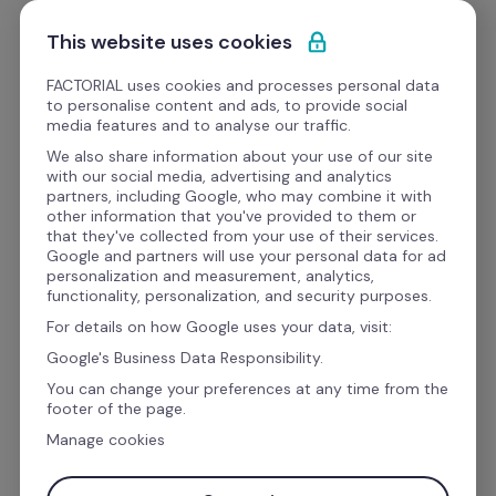
Ir al contenido
Empieza gratis
This website uses cookies
FACTORIAL uses cookies and processes personal data
to personalise content and ads, to provide social
eBooks
media features and to analyse our traffic.
We also share information about your use of our site
with our social media, advertising and analytics
Teletrabajo
partners, including Google, who may combine it with
other information that you've provided to them or
Guía para la 
that they've collected from your use of their services.
Google and partners will use your personal data for ad
implementación del 
personalization and measurement, analytics,
functionality, personalization, and security purposes.
Home Office
 para 
For details on how Google uses your data, visit:
descargar
Google's Business Data Responsibility.
You can change your preferences at any time from the
footer of the page.
Completa el formulario y recibe nuestra 
Guía 
Manage cookies
de Implementación del home office, ¡GRATIS!