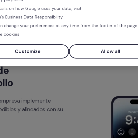
tails on how Google uses your data, visit:
's Business Data Responsibility.
n change your preferences at any time from the footer of the page
e cookies
Customize
Allow all
e 
llo
 empresa implemente 
ibles y alineados con su 