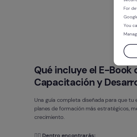
For de
Google
You ca
Manag
Qué incluye el E-Book d
Capacitación y Desarro
Una guía completa diseñada para que tu
planes de formación más estratégicos, med
crecimiento.
👉🏻 
Dentro encontrarás: