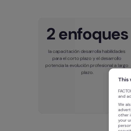
2 enfoques
la capacitación desarrolla habilidades 
para el corto plazo y el desarrollo 
potencia la evolución profesional a largo 
This
FACTOR
and ad
We als
advert
other 
your u
person
securi