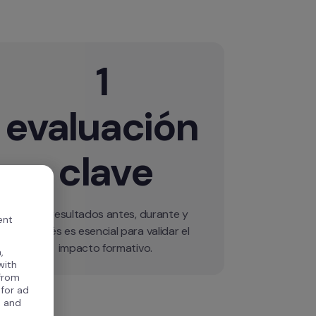
1 
evaluación 
clave
medir resultados antes, durante y 
ent
después es esencial para validar el 
,
with
 from
 for ad
, and