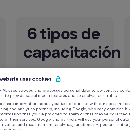
6 tipos de 
capacitación
presencial, EAD, TES, trainee, visitas 
técnicas y talleres, cada una con usos y 
 website uses cookies
IAL uses cookies and processes personal data to personalise cont
s, to provide social media features and to analyse our traffic.
o share information about your use of our site with our social media
ising and analytics partners, including Google, who may combine it 
information that you've provided to them or that they've collected
se of their services. Google and partners will use your personal data
alization and measurement, analytics, functionality, personalization
ty purposes.