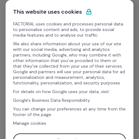
Ir al contenido
Empieza gratis
This website uses cookies
FACTORIAL uses cookies and processes personal data
to personalise content and ads, to provide social
media features and to analyse our traffic.
¿Te gustaría saber más 
We also share information about your use of our site
with our social media, advertising and analytics
sobre esta integración?
partners, including Google, who may combine it with
other information that you've provided to them or
that they've collected from your use of their services.
Google and partners will use your personal data for ad
Estás a un paso de aumentar tu productividad 
personalization and measurement, analytics,
functionality, personalization, and security purposes.
con las Integraciones de Factorial. Rellena el 
For details on how Google uses your data, visit:
formulario para poder enviarte toda la 
Google's Business Data Responsibility.
información sobre esta integración.
You can change your preferences at any time from the
footer of the page.
Manage cookies