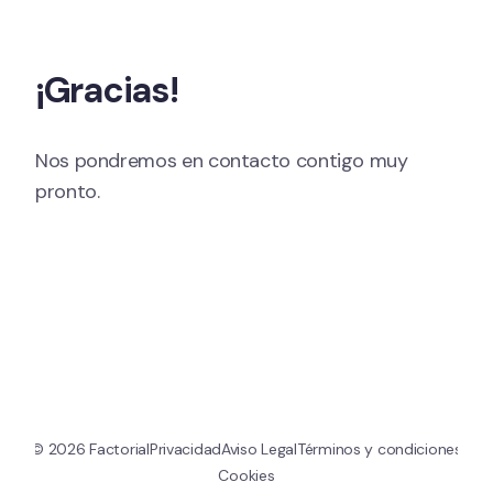
Ir al contenido
¡Gracias!
Nos pondremos en contacto contigo muy 
pronto.
© 
2026
 Factorial
Privacidad
Aviso Legal
Términos y condiciones
Cookies